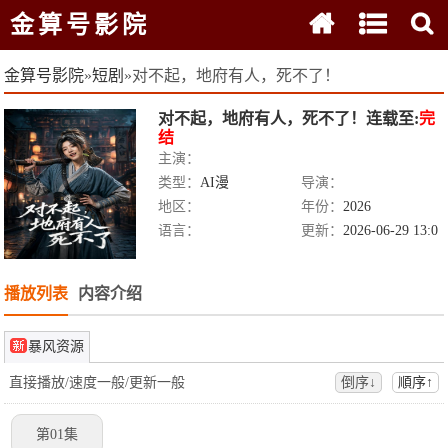
金算号影院
金算号影院
»
短剧
»
对不起，地府有人，死不了！
对不起，地府有人，死不了！
连载至:
完
结
主演：
类型：
AI漫
导演：
地区：
年份：
2026
语言：
更新：
2026-06-29 13:0
3:03
播放列表
内容介绍
暴风资源
直接播放/速度一般/更新一般
倒序↓
順序↑
第01集