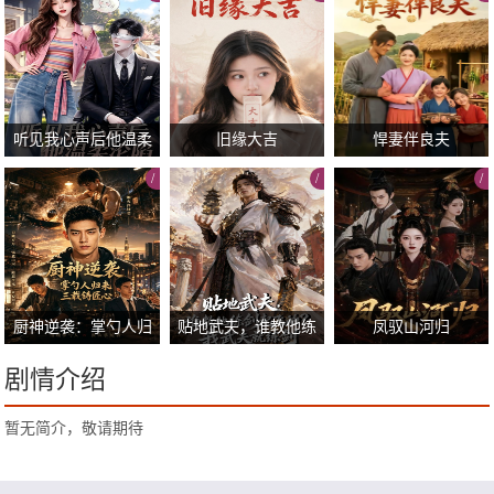
2026/
2026/
2026/
听见我心声后他温柔
旧缘大吉
悍妻伴良夫
沦陷
/
/
/
2026/
2026/
2026/
厨神逆袭：掌勺人归
贴地武夫，谁教他练
凤驭山河归
来，三载铸匠心
剑起飞的？我武夫就
剧情介绍
练剑
2026/
2026/
2026/
暂无简介，敬请期待