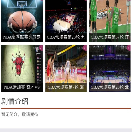
09（吕程）
0/
0/
0/
NBA夏季联赛：篮网
CBA常规赛第23轮 九
CBA常规赛第37轮 辽
VS雄鹿20260706
台农商银行VS山西汾
宁本钢VS山东高速 2
/
/
/
酒 20231230（原声）
0240131（明星视角-
0/
0/
0/
赵继伟）
NBA常规赛 奇才VS
CBA常规赛第7轮 浙
CBA常规赛第28轮 北
公牛 20240317
江方兴渡VS天津先行
京控股VS上海久事 2
剧情介绍
者 20241027
0250108
0/
0/
0/
暂无简介，敬请期待