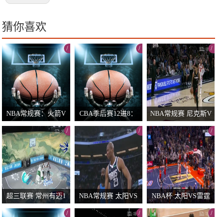
猜你喜欢
/
/
/
NBA常规赛：火箭V
CBA季后赛12进8：
NBA常规赛 尼克斯V
S森林狼20260326
辽宁VS山东20260501
S热火 20250303
/
/
/
0/
0/
0/
超三联赛 常州有迈1
NBA常规赛 太阳VS
NBA杯 太阳VS雷霆
7.19贵州奥弗 202311
尼克斯 20250407
20251211
/
/
/