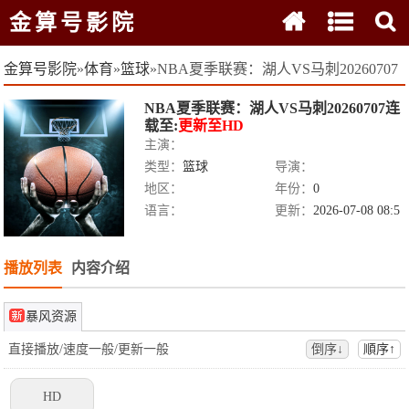
金算号影院
金算号影院
»
体育
»
篮球
»
NBA夏季联赛：湖人VS马刺20260707
NBA夏季联赛：湖人VS马刺20260707
连
载至:
更新至HD
主演：
类型：
篮球
导演：
地区：
年份：
0
语言：
更新：
2026-07-08 08:5
0:33
播放列表
内容介绍
暴风资源
直接播放/速度一般/更新一般
倒序↓
順序↑
HD