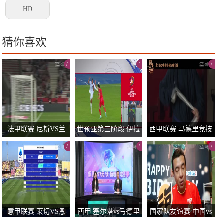
HD
猜你喜欢
/
/
/
法甲联赛 尼斯VS兰
世预亚第三阶段 伊拉
西甲联赛 马德里竞技
斯 20250503
克VS韩国 20250606
VS奥萨苏纳 2025011
/
/
/
2
0/
0/
0/
意甲联赛 莱切VS恩
西甲 塞尔塔vs马德里
国家队友谊赛 中国vs